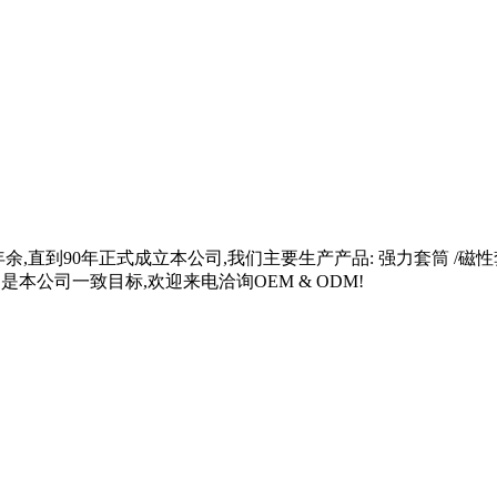
直到90年正式成立本公司,我们主要生产产品: 强力套筒 /磁性套筒/
本公司一致目标,欢迎来电洽询OEM & ODM!