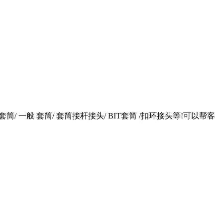
 一般 套筒/ 套筒接杆接头/ BIT套筒 /扣环接头等!可以帮客