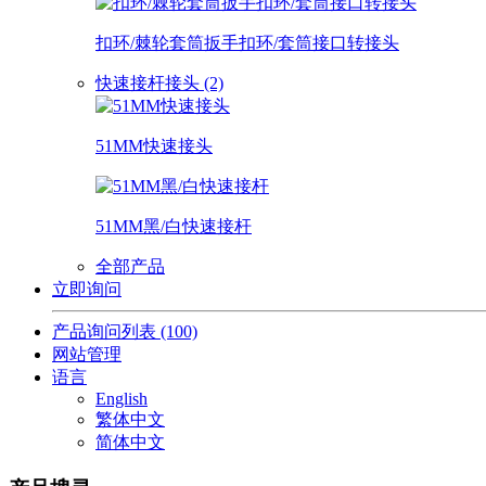
扣环/棘轮套筒扳手扣环/套筒接口转接头
快速接杆接头 (2)
51MM快速接头
51MM黑/白快速接杆
全部产品
立即询问
产品询问列表
(100)
网站管理
语言
English
繁体中文
简体中文